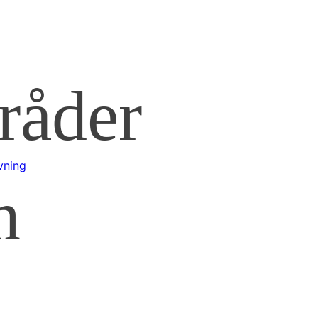
eres til afskedsreception
gange.
 Sørensen, Kundby.
Du/I har lyst til at kigge
Vi fandt igen årsagen m
at sige farvel til Peter.
inspektion. Fik de fleste
er noget af det Peter
toiletblokje renset ud. 
st af nemlig kaffe &
forbi en gang mere, med
råder
& vand og pølsevogn.
slamsuger, for at fjerne d
04/11/26
4
2
28
4
5
vning
n