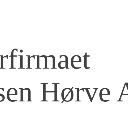
rfirmaet
sen Hørve 
news!!!
opper med over 34 års
Nej nej nej.
se hos HHH
Det skal ikke i kloakken.
ivet vil snart begynde -
Her endnu en voldsom o
ner og familien I kan
gentagende forstoppels
e jer!
slamsuger har været på