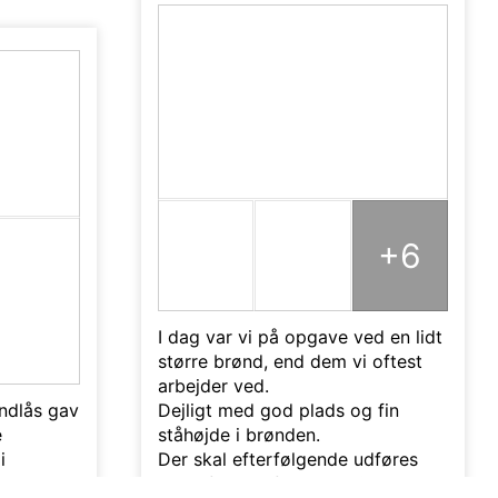
+6
I dag var vi på opgave ved en lidt
større brønd, end dem vi oftest
arbejder ved.
ndlås gav
Dejligt med god plads og fin
e
ståhøjde i brønden.
i
Der skal efterfølgende udføres
strømforing af en lang Ø700