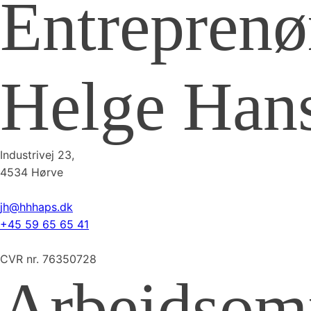
Entreprenø
Før/efte
06/20/26
06/20/26
10
1
0
17
Helge Han
Industrivej 23,
4534 Hørve
jh@hhhaps.dk
+6
+45 59 65 65 41
CVR nr. 76350728
Forrige fredag fik vi, på en smuk
Arbejdsom
solskinsdag, sagt pænt farvel til
Peter Sørensen.