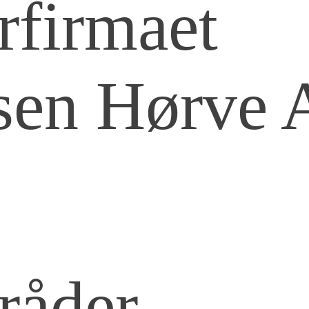
rfirmaet
r brøndrenovering HHH
Slamsugning
06/03/26
2
0
15
0
1
sen Hørve 
råder