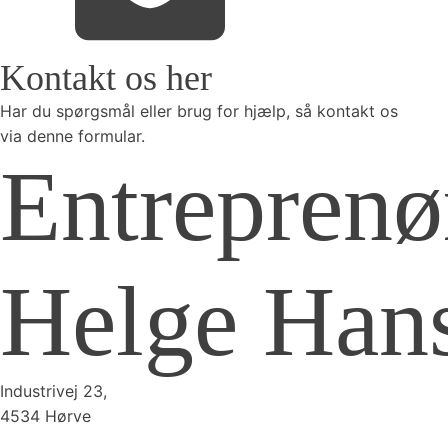
Kontakt os her
Har du spørgsmål eller brug for hjælp, så kontakt os
via denne formular.
Entreprenø
Helge Han
Breaking 
Peter st
ansættel
Pensionsl
Industrivej 23,
have, ven
4534 Hørve
godt glæd