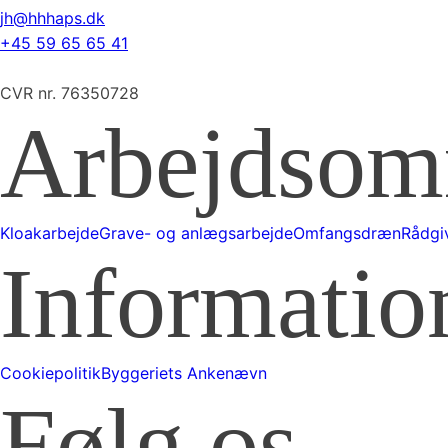
Der invit
jh@hhhaps.dk
for Peter
+45 59 65 65 41
Jeg håber 
forbi for 
CVR nr. 76350728
Vi server
holder me
Arbejdsom
kage, øl 
04/14/26
04/12/26
58
14
4
73
Kloakarbejde
Grave- og anlægsarbejde
Omfangsdræn
Rådgi
Informatio
Cookiepolitik
Byggeriets Ankenævn
Følg os